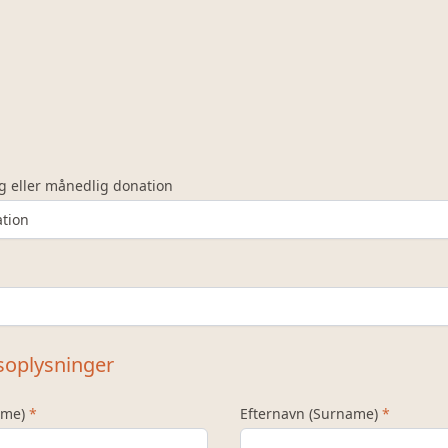
g eller månedlig donation
soplysninger
name)
*
Efternavn (Surname)
*