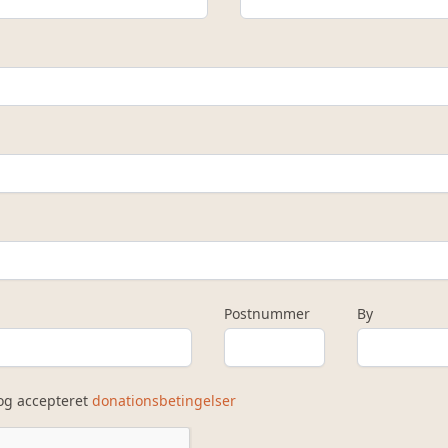
Postnummer
By
 og accepteret
donationsbetingelser